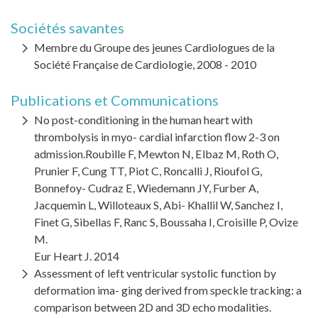
Sociétés savantes
Membre du Groupe des jeunes Cardiologues de la
Société Française de Cardiologie, 2008 - 2010
Publications et Communications
No post-conditioning in the human heart with
thrombolysis in myo- cardial infarction flow 2-3 on
admission.Roubille F, Mewton N, Elbaz M, Roth O,
Prunier F, Cung TT, Piot C, Roncalli J, Rioufol G,
Bonnefoy- Cudraz E, Wiedemann JY, Furber A,
Jacquemin L, Willoteaux S, Abi- Khallil W, Sanchez I,
Finet G, Sibellas F, Ranc S, Boussaha I, Croisille P, Ovize
M.
Eur Heart J. 2014
Assessment of left ventricular systolic function by
deformation ima- ging derived from speckle tracking: a
comparison between 2D and 3D echo modalities.