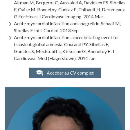
Altman M, Bergerot C, Aussoleil A, Davidsen ES, Sibellas
F, Ovize M, Bonnefoy-Cudraz E, Thibault H, Derumeaux
G.Eur Heart J Cardiovasc Imaging. 2014 Mar
Acute myocardial infarction and anagrelide. Schaaf M,
Sibellas F. Int J Cardiol. 2013 Sep
Acute myocardial infarction: a precipitating event for
transient global amnesia. Courand PY, Sibellas F,
Gonidec S, Mechtouff L, Kirkorian G, Bonnefoy E. J
Cardiovasc Med (Hagerstown). 2014 Jan
Accéder au CV complet