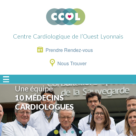
Aller
au
contenu
principal
Centre Cardiologique de l’Ouest Lyonnais
Prendre Rendez-vous
Nous Trouver
Une équipe
10 MÉDECINS
CARDIOLOGUES